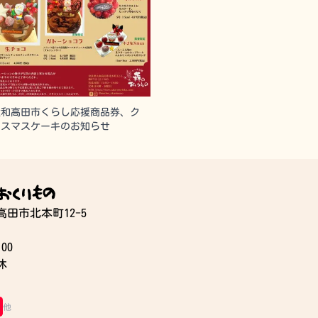
大和高田市くらし応援商品券、ク
リスマスケーキのお知らせ
おくりもの
和高田市北本町12-5
00
休
他