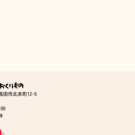
おくりもの
和高田市北本町12-5
00
休
他