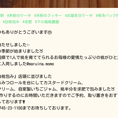
田駅
#
米粉のケーキ
#
米粉のクッキー
#
お誕生日ケーキ
#
保冷バック
#
白桃包み
#
求肥
#
マル稲桃農園
つもありがとうございます🎂
待たせしました✨
の季節が始まりました🍑
岡県で1人で桃を育ててられるお母様の愛情たっぷりの桃がひと
入荷しました@maruina.momo
白桃包み』店頭に並びました
ちみつロールを台にしてカスタードクリーム、
クリーム、自家製いちごジャム、桃半分を求肥で包みました🍑
作りするのにお時間いただきますのでご予約、取り置きをおす
ております❣️
0745-23-1100までお待ちしております。