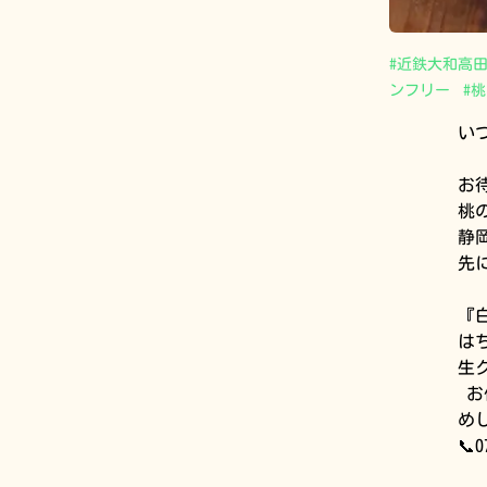
#
近鉄大和高
ンフリー
#
桃
い
お
桃
静
先に
『
は
生
お
めし
📞