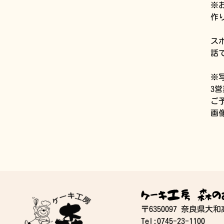
※
作
ス
話
※
3
ご
画
ケーキ工房 森の
〒6350097 奈良県大
Tel:0745-23-1100