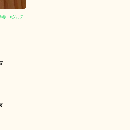
持参
#
グルテ
足
す